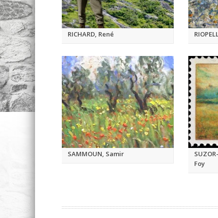
RICHARD, René
RIOPELL
SAMMOUN, Samir
SUZOR-
Foy