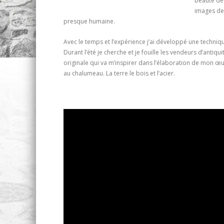
beauté de
images des
presque humaine.
Avec le temps et l’expérience j’ai développé une technique
Durant l’été je cherche et je fouille les vendeurs d’antiqu
originale qui va m’inspirer dans l’élaboration de mon œu
au chalumeau. La terre le bois et l’acier.