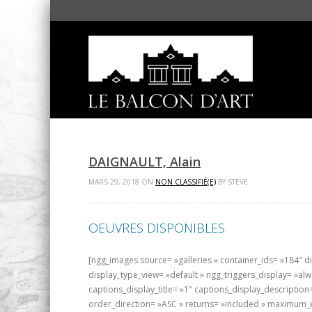
DAIGNAULT, Alain
MARS 29, 2018 ON
NON CLASSIFIÉ(E)
BY STEVE
OEUVRES DISPONIBLES
[ngg_images source= »galleries » container_ids= »184″ 
display_type_view= »default » ngg_triggers_display= »al
captions_display_title= »1″ captions_display_descriptio
order_direction= »ASC » returns= »included » maximum_e