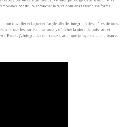
s corps, pour ensuite de mes deux mains qui ont gardé en mémoire les
 modèles, construire et toucher la terre pour en ressortir une forme
 pour travailler et façonner l’argile afin de l’intégrer à des pièces de bois.
ités ainsi que les bords de lac pour y dénicher la pièce de bois rare et
vre. Ensuite j’y intègre des morceaux d’acier que je façonne au marteau et