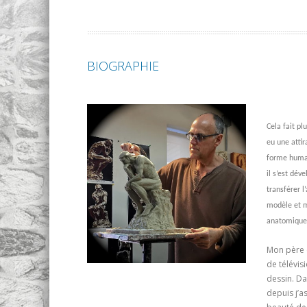
BIOGRAPHIE
Cela fait pl
eu une attir
forme humai
il s’est dév
transférer l
modèle et mo
anatomique 
Mon père é
de télévis
dessin. Da
depuis j’a