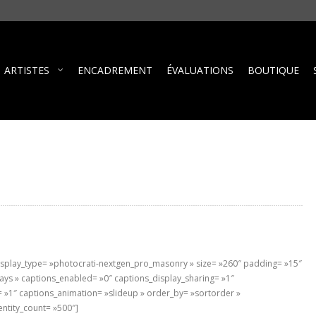
ARTISTES
ENCADREMENT
ÉVALUATIONS
BOUTIQUE
display_type= »photocrati-nextgen_pro_masonry » size= »260″ padding= »15″
ways » captions_enabled= »0″ captions_display_sharing= »1″
n= »1″ captions_animation= »slideup » order_by= »sortorder »
ntity_count= »500″]