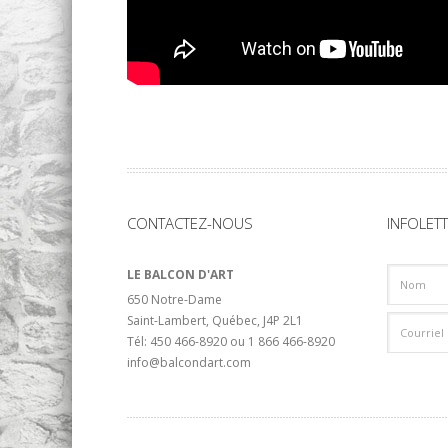
CONTACTEZ-NOUS
INFOLET
LE BALCON D'ART
650 Notre-Dame
Saint-Lambert, Québec, J4P 2L1
Tél: 450 466-8920 ou 1 866 466-8920
info@balcondart.com