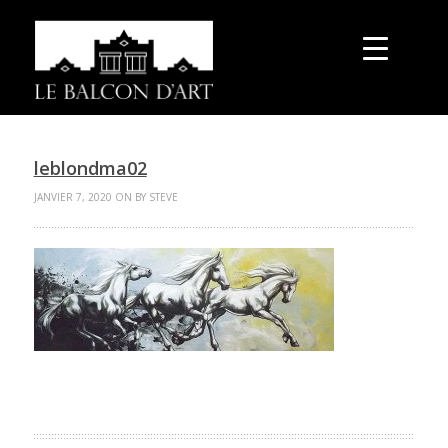
leblondma02
JANVIER 7, 2020 ON BY STEVE