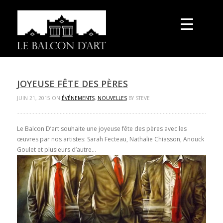
JOYEUSE FÊTE DES PÈRES
JUIN 21, 2015 ON
ÉVÉNEMENTS
,
NOUVELLES
BY STEVE
Le Balcon D’art souhaite une joyeuse fête des pères avec les
œuvres par nos artistes: Sarah Fecteau, Nathalie Chiasson, Anouck
Goulet et plusieurs d’autre…