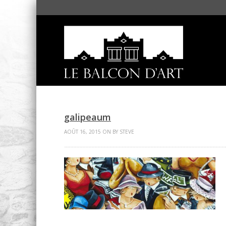
galipeaum
AOÛT 16, 2015 ON BY STEVE