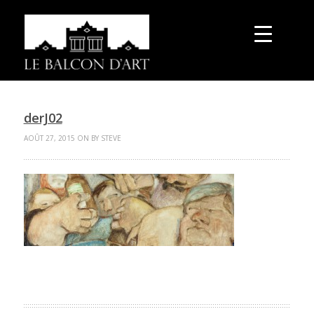
derJ02
AOÛT 27, 2015 ON BY STEVE