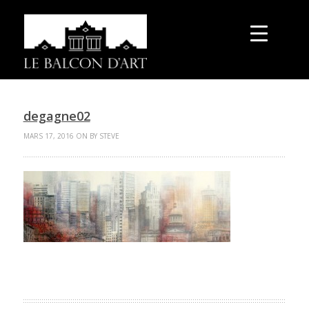
degagne02
MARS 17, 2016 ON BY STEVE