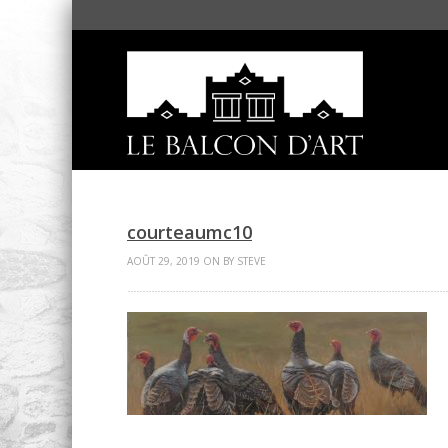
courteaumc10
AOÛT 29, 2019 ON BY STEVE