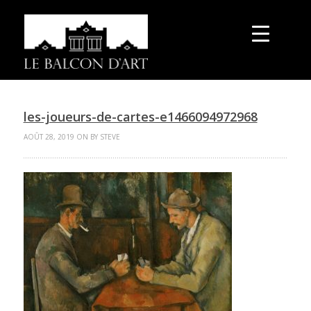
les-joueurs-de-cartes-e1466094972968
AOÛT 28, 2019 ON BY STEVE