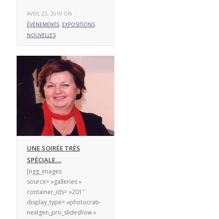
AVRIL 23, 2019 ON
ÉVÉNEMENTS
,
EXPOSITIONS
,
NOUVELLES
UNE SOIRÉE TRÈS
SPÉCIALE….
[ngg_images
source= »galleries »
container_ids= »201″
display_type= »photocrati-
nextgen_pro_slideshow »