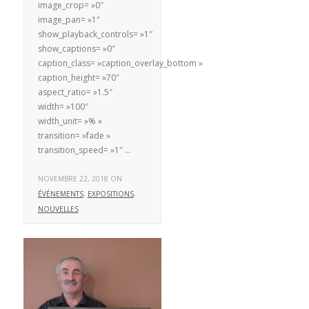
image_crop= »0″
image_pan= »1″
show_playback_controls= »1″
show_captions= »0″
caption_class= »caption_overlay_bottom »
caption_height= »70″
aspect_ratio= »1.5″
width= »100″
width_unit= »% »
transition= »fade »
transition_speed= »1″ …
NOVEMBRE 22, 2018 ON
ÉVÉNEMENTS
,
EXPOSITIONS
,
NOUVELLES