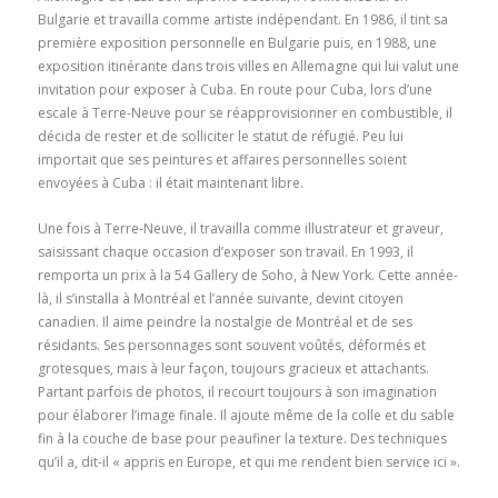
Bulgarie et travailla comme artiste indépendant. En 1986, il tint sa
première exposition personnelle en Bulgarie puis, en 1988, une
exposition itinérante dans trois villes en Allemagne qui lui valut une
invitation pour exposer à Cuba. En route pour Cuba, lors d’une
escale à Terre-Neuve pour se réapprovisionner en combustible, il
décida de rester et de solliciter le statut de réfugié. Peu lui
importait que ses peintures et affaires personnelles soient
envoyées à Cuba : il était maintenant libre.
Une fois à Terre-Neuve, il travailla comme illustrateur et graveur,
saisissant chaque occasion d’exposer son travail. En 1993, il
remporta un prix à la 54 Gallery de Soho, à New York. Cette année-
là, il s’installa à Montréal et l’année suivante, devint citoyen
canadien. Il aime peindre la nostalgie de Montréal et de ses
résidants. Ses personnages sont souvent voûtés, déformés et
grotesques, mais à leur façon, toujours gracieux et attachants.
Partant parfois de photos, il recourt toujours à son imagination
pour élaborer l’image finale. Il ajoute même de la colle et du sable
fin à la couche de base pour peaufiner la texture. Des techniques
qu’il a, dit-il « appris en Europe, et qui me rendent bien service ici ».