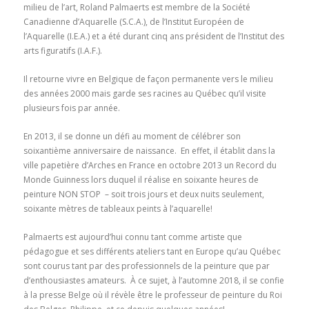
milieu de l’art, Roland Palmaerts est membre de la Société
Canadienne d’Aquarelle (S.C.A.), de l’Institut Européen de
l’Aquarelle (I.E.A.) et a été durant cinq ans président de l’Institut des
arts figuratifs (I.A.F.).
Il retourne vivre en Belgique de façon permanente vers le milieu
des années 2000 mais garde ses racines au Québec qu’il visite
plusieurs fois par année.
En 2013, il se donne un défi au moment de célébrer son
soixantième anniversaire de naissance. En effet, il établit dans la
ville papetière d’Arches en France en octobre 2013 un Record du
Monde Guinness lors duquel il réalise en soixante heures de
peinture NON STOP – soit trois jours et deux nuits seulement,
soixante mètres de tableaux peints à l’aquarelle!
Palmaerts est aujourd’hui connu tant comme artiste que
pédagogue et ses différents ateliers tant en Europe qu’au Québec
sont courus tant par des professionnels de la peinture que par
d’enthousiastes amateurs. À ce sujet, à l’automne 2018, il se confie
à la presse Belge où il révèle être le professeur de peinture du Roi